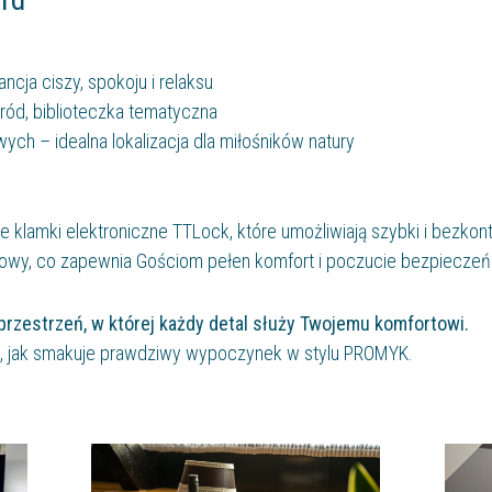
ncja ciszy, spokoju i relaksu
ród, biblioteczka tematyczna
owych – idealna lokalizacja dla miłośników natury
klamki elektroniczne TTLock, które umożliwiają szybki i bezko
lowy, co zapewnia Gościom pełen komfort i poczucie bezpiecze
o przestrzeń, w której każdy detal służy Twojemu komfortowi.
ię, jak smakuje prawdziwy wypoczynek w stylu PROMYK.