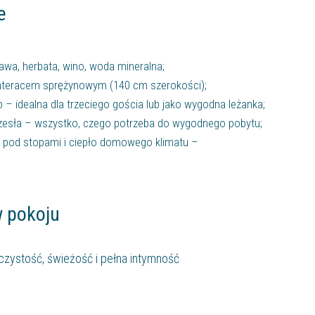
e
 kawa, herbata, wino, woda mineralna;
ateracem sprężynowym (140 cm szerokości);
– idealna dla trzeciego gościa lub jako wygodna leżanka;
rzesła – wszystko, czego potrzeba do wygodnego pobytu;
pod stopami i ciepło domowego klimatu –
w pokoju
czystość, świeżość i pełna intymność